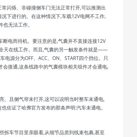
正常闪烁、非碰撞侧车门无法正常打开,可以推测出
况下进行的。在这种情况下,车载12V电网不工作,
组件也无法工作。
车断电而待机。要注意的是,气囊并不直接连接12V
小时全天在线工作。而且,气囊的另一触发条件就是——
车电源分为OFF、ACC、ON、START四个挡位。只
继电器才会接通,这条线路中的气囊模块相关组件才会通电,
亮、且侧气帘未打开,这可以说明当时整车未通电,
。这也佐证了哈弗官方发布的那条声明:汽车未通电。
些拆车节目里亲眼看,从细节品质到线束包裹,甚至