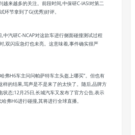
越来越多的关注。前段时间,中保研C-IASI对第二
试环节拿到了G(优秀)好评。
3日,中汽研C-NCAP对这款车进行侧面碰撞测试过程
时,双闪应急灯也未亮。这意味着,事件确实很严
让哈弗H6车主问问帕萨特车主头盔上哪买”。但也有
这样的结果,骂声是不是来了的太快了。随后,品牌方
状态;12月25日,长城汽车又发布了官方公告,表示
哈弗H6进行碰撞,其将进行全球直播。