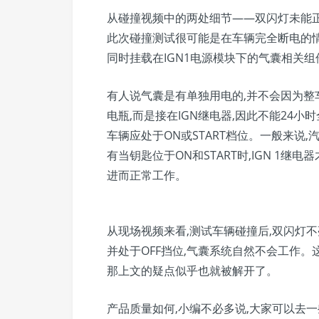
从碰撞视频中的两处细节——双闪灯未能
此次碰撞测试很可能是在车辆完全断电的情
同时挂载在IGN1电源模块下的气囊相关
有人说气囊是有单独用电的,并不会因为整
电瓶,而是接在IGN继电器,因此不能24
车辆应处于ON或START档位。一般来说,汽
有当钥匙位于ON和START时,IGN 1
进而正常工作。
从现场视频来看,测试车辆碰撞后,双闪灯不
并处于OFF挡位,气囊系统自然不会工作
那上文的疑点似乎也就被解开了。
产品质量如何,小编不必多说,大家可以去一