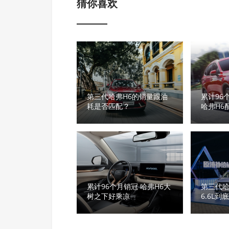
猜你喜欢
第三代哈弗H6的销量跟油
累计96
耗是否匹配？
哈弗H6
累计96个月销冠 哈弗H6大
第三代哈
树之下好乘凉
6.6L到