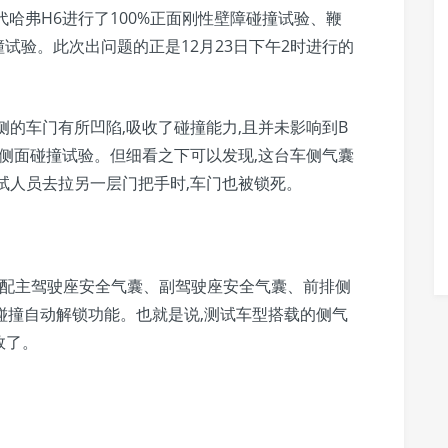
第三代哈弗H6进行了100%正面刚性壁障碰撞试验、鞭
试验。此次出问题的正是12月23日下午2时进行的
侧的车门有所凹陷,吸收了碰撞能力,且并未影响到B
的侧面碰撞试验。但细看之下可以发现,这台车侧气囊
试人员去拉另一层门把手时,车门也被锁死。
标配主驾驶座安全气囊、副驾驶座安全气囊、前排侧
了碰撞自动解锁功能。也就是说,测试车型搭载的侧气
效了。