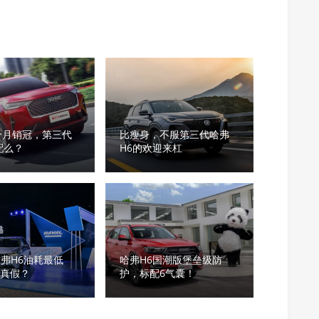
个月销冠，第三代
比瘦身，不服第三代哈弗
配么？
H6的欢迎来杠
弗H6油耗最低
哈弗H6国潮版堡垒级防
底真假？
护，标配6气囊！