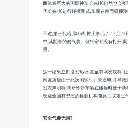
而体量巨大的国民神车哈弗H6自然也会受到
代哈弗H6进行碰撞测试,车辆在侧面碰撞测
不过,第三代哈弗H6却摊上事儿了!12月2
中,其配备的侧气囊、侧气帘都没有打开;同
重。
这一结果立刻引发热议,甚至有网友戏称“
网友质疑由于此次测试时并未通电,才导致
发表声明称:初步诊断车辆在碰撞时处于断电
欢迎全国有资质的检测机构随意抽取第三代
安全气囊无用?