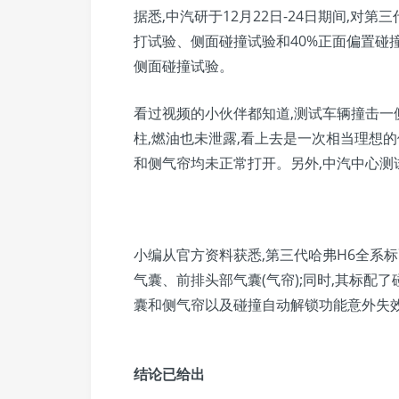
据悉,中汽研于12月22日-24日期间,对
打试验、侧面碰撞试验和40%正面偏置碰撞
侧面碰撞试验。
看过视频的小伙伴都知道,测试车辆撞击一
柱,燃油也未泄露,看上去是一次相当理想
和侧气帘均未正常打开。另外,中汽中心测
小编从官方资料获悉,第三代哈弗H6全系
气囊、前排头部气囊(气帘);同时,其标配
囊和侧气帘以及碰撞自动解锁功能意外失
结论已给出