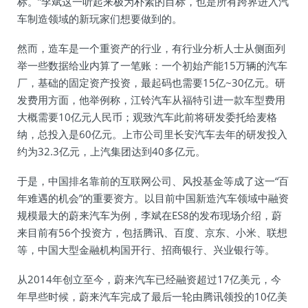
标。”李斌这一听起来极为朴素的目标，也是所有跨界进入汽
车制造领域的新玩家们想要做到的。
然而，造车是一个重资产的行业，有行业分析人士从侧面列
举一些数据给业内算了一笔账：一个初始产能15万辆的汽车
厂，基础的固定资产投资，最起码也需要15亿~30亿元。研
发费用方面，他举例称，江铃汽车从福特引进一款车型费用
大概需要10亿元人民币；观致汽车此前将研发委托给麦格
纳，总投入是60亿元。上市公司里长安汽车去年的研发投入
约为32.3亿元，上汽集团达到40多亿元。
于是，中国排名靠前的互联网公司、风投基金等成了这一“百
年难遇的机会”的重要资方。以目前中国新造汽车领域中融资
规模最大的蔚来汽车为例，李斌在ES8的发布现场介绍，蔚
来目前有56个投资方，包括腾讯、百度、京东、小米、联想
等，中国大型金融机构国开行、招商银行、兴业银行等。
从2014年创立至今，蔚来汽车已经融资超过17亿美元，今
年早些时候，蔚来汽车完成了最后一轮由腾讯领投的10亿美