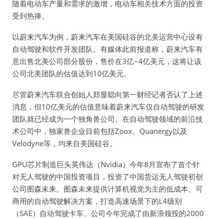
随着电动车产量和需求的激增，电动车相关技术方面的投资
受到热捧。
以蔚来汽车为例，蔚来汽车在美国硅谷的北美运营中心设有
自动驾驶和软件开发团队。有媒体此前报道称，蔚来汽车有
意出售北美公司部分股份，售价在3亿~4亿美元，这将让该
公司北美团队的估值达到10亿美元。
尽管蔚来汽车联合创始人郑显聪向第一财经记者否认了上述
消息，但10亿美元的估值意味着蔚来汽车仅自动驾驶的研发
团队就已经成为一个独角兽公司。在自动驾驶领域的前沿技
术公司中，独家兽企业目前包括Zoox、Quanergy以及
Velodyne等，均来自美国硅谷。
GPU芯片制造巨头英伟达（Nvidia）今年8月宣布了首个针
对无人驾驶的中国投资项目，投资了中国货运无人驾驶初创
公司图森未来。图森未来提供计算机视觉为主的低成本、可
商用的自动驾驶解决方案，打造高速场景下的L4级别
（SAE）自动驾驶卡车。公司今年完成了由新浪领投的2000