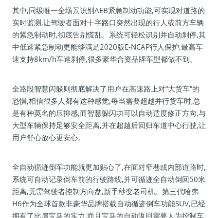
其中,同级唯一全场景识别AEB紧急制动功能,可实现对道路的
实时监测,让驾驶者面对十字路口突然出现的行人或前方车辆
的紧急制动时,彻底告别慌乱。系统可轻松识别并自动刹停,其
中低速紧急制动更能够满足2020版E-NCAP行人保护,最高车
速支持8km/h车速刹停,很多豪华合资品牌车型都做不到。
全路段智慧闪躲则彻底解决了用户在高速路上对“大货车”的
恐惧,相信很多人都有这种感觉,每当需要超越并行货车时,总
是有种莫名的压抑感,而智慧躲闪功可以自动适度修正方向,与
大型车辆保持足够安全距离,并在超越后回归车道中心行驶,让
用户舒心放心更安心。
全自动循迹倒车功能就更加贴心了,在面对窄巷或内部道路时,
系统可自动记录倒车前的行驶路线,并可循迹全自动倒回50米
距离,无需驾驶者控制方向盘,新手秒变老司机。第三代哈弗
H6作为全球首款非豪华品牌搭载自动循迹倒车功能SUV,已经
拥有了比肩宝马的实力,而且宝马的自动返回需要人为控制车