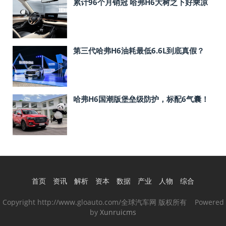
累计96个月销冠 哈弗H6大树之下好乘凉
第三代哈弗H6油耗最低6.6L到底真假？
哈弗H6国潮版堡垒级防护，标配6气囊！
首页
资讯
解析
资本
数据
产业
人物
综合
Copyright http://www.gloauto.com/全球汽车网 版权所有 Powered
by
Xunruicms