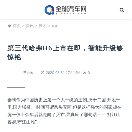
首页
>
资讯
>
技术
>
内容
第三代哈弗H6上市在即，智能升级够
惊艳
2020-08-31 17:11:54
0
技术
秦朝作为中国历史上第一个大一统的王朝,灭十二国,开地千
里,国力强盛,一时间可谓风头无两,但是这样强大的国家却在
统一仅十余年后就走向了灭亡,果真应了那句话——“打江山
容易,守江山难”。