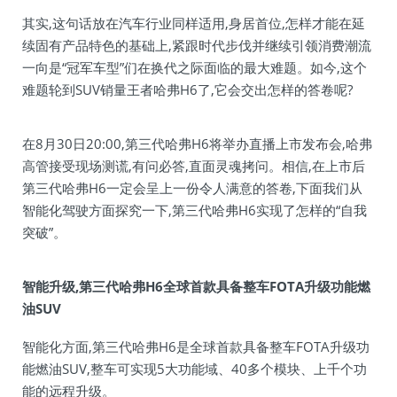
其实,这句话放在汽车行业同样适用,身居首位,怎样才能在延
续固有产品特色的基础上,紧跟时代步伐并继续引领消费潮流
一向是“冠军车型”们在换代之际面临的最大难题。如今,这个
难题轮到SUV销量王者哈弗H6了,它会交出怎样的答卷呢?
在8月30日20:00,第三代哈弗H6将举办直播上市发布会,哈弗
高管接受现场测谎,有问必答,直面灵魂拷问。相信,在上市后
第三代哈弗H6一定会呈上一份令人满意的答卷,下面我们从
智能化驾驶方面探究一下,第三代哈弗H6实现了怎样的“自我
突破”。
智能升级,第三代哈弗H6全球首款具备整车FOTA升级功能燃
油SUV
智能化方面,第三代哈弗H6是全球首款具备整车FOTA升级功
能燃油SUV,整车可实现5大功能域、40多个模块、上千个功
能的远程升级。