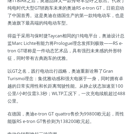
继TT和R8之后，奥迪品牌又一款传奇车型呼之欲出。代表了
纯电时代大型GT轿跑车未来的奥迪RS e-tron GT，日前启动
了中国首秀。这是奥迪在德国生产的第一款纯电动车，也是
奥迪旗下最高端的纯电动车型。
得益于采用与保时捷Taycan相同的J1纯电平台，奥迪设计总
监Marc Lichte有能力将Prologue理念发挥到极致——RS e-
tron GT堪称是一件动态艺术品，具有强烈未来感的外形特
征，同时带有古典跑车的优雅。
以GT之名，践行电动出行战略，奥迪重新诠释了Gran
Turismo理念：集优雅动感和强大电驱于一身，同时拥有卓
越的日常实用性和长距离驾驶性能。从静止状态加速至100
公里/小时仅需3.3秒；WLTP工况下，一次充电续航超过488
公里。
在德国，奥迪e-tron GT quattro售价为99800欧元起，而性
能版RS e-tron GT售价则为138200欧元起。