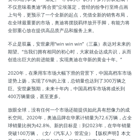
不仅意味着奥迪“再合资”尘埃落定，曾经的纷争行至终点画
上句号，更预示了一个全新的起点，凭借全新的销售布局，
在全球最重要的市场，奥迪将摆脱羁绊放开手脚，有能力将
全部重心放在提供高品质产品和服务上来。
不止是双赢，安世豪用“win win win”（三赢）表达对未来的
期望。“当我们拥有相同的初心时，大家就会达成共识，从而
创造出巨大的前进能量，实现奥迪在华新的黄金十年。”
2020年，在乘用车市场大幅下滑的背景下，中国高档车市场
逆势上扬，实现了6%的上涨，总销量也达到了300万辆之
巨。安世豪预期，未来十年内，中国高档车市场将成长到
400万辆量级，甚至更多。
放眼全球，没有任何一个市场还能提供如此具有想像力的成
长空间。2020年，奥迪品牌在华累计销量为72.6万辆，占全
球销量比例为42.8%。新的目标是：到2023年，在华年销量
突破100万辆，（文/《汽车人》管宏业）【版权声明】本文