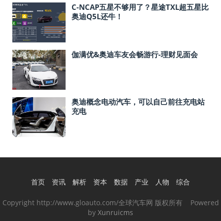
C-NCAP五星不够用了？星途TXL超五星比
奥迪Q5L还牛！
伽满优&奥迪车友会畅游行-理财见面会
奥迪概念电动汽车，可以自己前往充电站
充电
首页
资讯
解析
资本
数据
产业
人物
综合
Copyright http://www.gloauto.com/全球汽车网 版权所有 Powered
by
Xunruicms