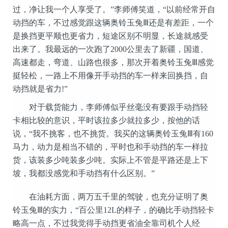
过，净让我一个人享受了。”李师傅笑道，“以前经常开自
动挡的车，不过感觉跟这辆奥铃玉兔Ⅲ还是有差距，一个
是换挡更平顺也更省力，短途区别不明显，长途就感受
出来了。我最远的一次跑了2000公里去了新疆，国道、
高速都走，弯道、山路也很多，那次开着奥铃玉兔Ⅲ感觉
挺轻松，一路上不用像开手动挡的车一样来回换挡，自
动挡就是省力!”
对于载货能力，李师傅似乎丝毫没有要跟手动挡轻
卡相比较的意识，平时该拉多少就拉多少，按他的话
说，“我不挑客，也不挑货。我买的这辆奥铃玉兔Ⅲ有160
马力，动力是相当不错的，平时也和手动挡的车一样拉
货，该装多少吨装多少吨。实际上不管是平路还是上下
坡，我都没感觉和手动挡有什么区别。”
在油耗方面，两万五千里的驾驶，也充分证明了奥
铃玉兔Ⅲ的实力，“百公里12L的样子，的确比手动挡轻卡
略高一点，不过我觉得手动挡更省油全靠司机个人经