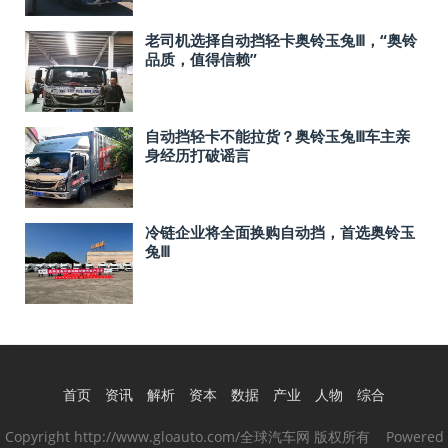
老司机选择自动挡轻卡奥铃玉兔Ⅲ，“奥铃
品质，值得信赖”
自动挡轻卡不能拉货？奥铃玉兔Ⅲ车主亲
身经历打破谣言
冷链企业将全面换购自动挡，首选奥铃玉
兔Ⅲ
首页
资讯
解析
资本
数据
产业
人物
综合
Copyright http://www.gloauto.com/全球汽车网 版权所有 Powered