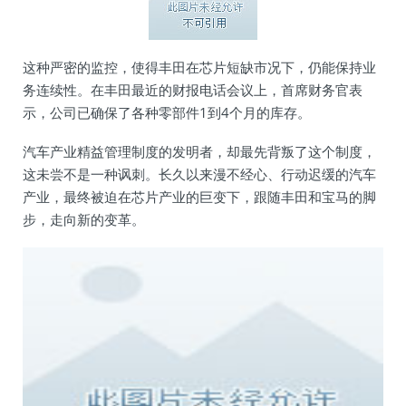
这种严密的监控，使得丰田在芯片短缺市况下，仍能保持业
务连续性。在丰田最近的财报电话会议上，首席财务官表
示，公司已确保了各种零部件1到4个月的库存。
汽车产业精益管理制度的发明者，却最先背叛了这个制度，
这未尝不是一种讽刺。长久以来漫不经心、行动迟缓的汽车
产业，最终被迫在芯片产业的巨变下，跟随丰田和宝马的脚
步，走向新的变革。