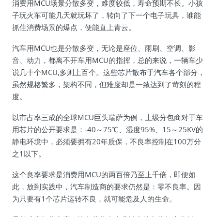
消费用MCU场景分散多变，难度较低，寿命预期不长。小孩
子玩火车可能几天就玩坏了，转向了下一个电子玩具，谁能
抓住消费场景的爆点，便能直上青云。
汽车用MCU也是分散多变，无论是座位、雨刷、空调、影
音、动力，都离不开车用MCU的指挥，总的来说，一辆车少
说几十个MCU,多则上百个。这些芯片散布于汽车各个部分，
虽然规格繁多，架构不同，但难度却是一致达到了苛刻的程
度。
以市占率三成的全球MCU巨头瑞萨为例，上级分包商对于车
用芯片的公开要求是：-40～75℃、湿度95%、15～25KV的
静电环境中，必须要拥有20年质保，不良率控制在100万分
之1以下。
这个良率要求是消费用MCU的两百倍乃至上千倍，即便如
此，放到实践中，汽车制造商的要求仍然是：零不良率。因
为只要有1个芯片运转不良，就可能危及人的生命。