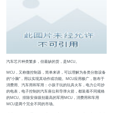
汽车芯片种类繁多，但最缺的货，是MCU。
MCU，又称微控制器，简单来讲，可以理解为各类分散设备
的“小脑”，用以实现其动作或功能。MCU应用极广，散布于
消费用、汽车用和军用：小孩子玩的玩具火车，电力公司抄
的电表，电子控制的汽车座位和导弹火箭，都装着不同规格
的MCU。排除安保级别最高的军用MCU，消费用和车用
MCU是两个完全不同的市场。