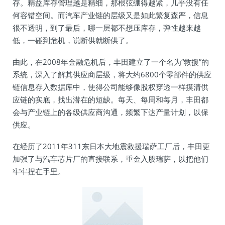
存。精益库存管理越是精细，那根弦绷得越紧，几乎没有任
何容错空间。而汽车产业链的层级又是如此繁复森严，信息
很不透明，到了最后，哪一层都不想压库存，弹性越来越
低，一碰到危机，说断供就断供了。
由此，在2008年金融危机后，丰田建立了一个名为“救援”的
系统，深入了解其供应商层级，将大约6800个零部件的供应
链信息存入数据库中，使得公司能够像股权穿透一样摸清供
应链的实底，找出潜在的短缺。每天、每周和每月，丰田都
会与产业链上的各级供应商沟通，频繁下达产量计划，以保
供应。
在经历了2011年311东日本大地震救援瑞萨工厂后，丰田更
加强了与汽车芯片厂的直接联系，重金入股瑞萨，以把他们
牢牢捏在手里。