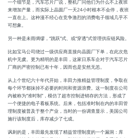
一个细节是，汽车芯片厂说，整机厂问他们为什么不上夜班
来增加产量，而实际上晶圆厂一天24小时根本不会停，夜班
一直在上。这种漫不经心在竞争激烈的消费电子领域几乎不
可想象。
另一种是未雨绸缪，“跳跃”式、或“穿透”式管理供应链风险。
比如宝马公司绕过一级供应商直接向晶圆厂下单，在此次危
机中无虞。更为精明的是丰田，这家日系车企对于汽车芯片
厂商的严密控制已有十年，因而也是安然无恙。
从上个世纪六十年代开始，丰田力推精益管理制度，争取在
每个环节都抹掉不必要的时间和资源浪费。这一制度在公司
内被称为“准时制”，模仿了超市控制进销存的方法，形成了
一个便捷的电子看板系统。后来，包括准时制在内的丰田管
理制度被普及于整个产业，当时的一份调查显示，美国公司
施行该制度后，库存减少了七成。
讽刺的是，丰田最先发现了精益管理制度的一个漏洞：库