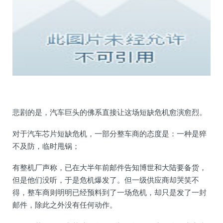
悲剧的是，汽车巨头的佛系直接让这场短缺危机愈演愈烈。
对于汽车芯片短缺危机，一部分整车商的态度是：一种是猝
不及防，临时甩锅；
有整机厂声称，已在大半年前邮件告知博世和大陆要备货，
但是他们没听，于是危机爆发了。但一级供应商却哭笑不
得，整车商则明明已经预料到了一场危机，却只是发了一封
邮件，除此之外没有任何动作。