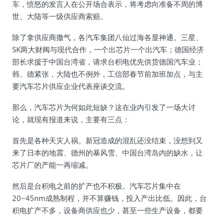
车，愤怒的发言人在公开场合表示，将考虑向准备不周的博
世、大陆等一级供应商索赔。
除了拿供应商撒气，各汽车集团八仙过海各显神通。三星、
SK两大财阀与现代合作，一个出芯片一个出汽车；德国经济
部长求援于中国台湾省，请求台积电优先供货德国汽车业；
韩、德紧张，大陆也不例外，工信部春节前加班加点，与主
要汽车芯片供应企业代表座谈交流。
那么，汽车芯片为何如此短缺？这在业内引发了一场大讨
论，就现有报道来说，主要有三点：
首先是各种天灾人祸。新冠造成的混乱还没结束，没想到又
来了日本的地震、德州的暴风雪、中国台湾岛内的缺水，让
芯片厂的产能一再缩减。
然后是台积电之前的扩产也不积极。汽车芯片集中在
20~45nm成熟制程，并不算赚钱，投入产出比低。因此，台
积电扩产不多，设备商供应也少，甚至一些生产设备，都要