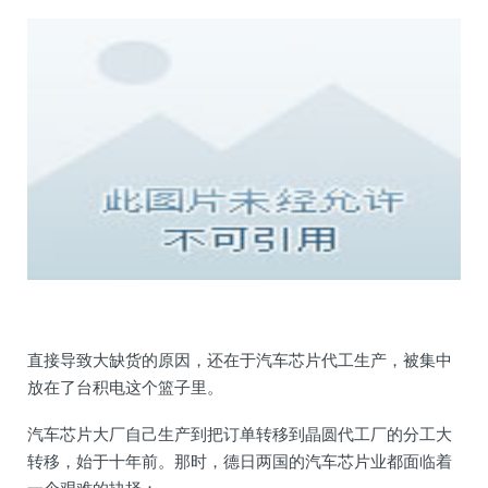
直接导致大缺货的原因，还在于汽车芯片代工生产，被集中
放在了台积电这个篮子里。
汽车芯片大厂自己生产到把订单转移到晶圆代工厂的分工大
转移，始于十年前。那时，德日两国的汽车芯片业都面临着