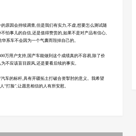
件的原因会持续调查,但是我们有实力,不虚,想要怎么测试随
种不怕事儿的自信,还是值得赞赏的,如果不是对产品有信心,
相信华系车不会因为一个气囊而毁掉自己的。
300万用户支持,国产车能做到这个成绩真的不容易,除了价
认为不应该盲目跟风,还是要看后续的事实。
国产汽车的标杆,具有开疆拓土打破合资掣肘的意义。我希望
人“打脸”,让愿意相信的人有所安慰。