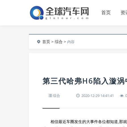
首页
资
首页
>
综合
>
内容
第三代哈弗H6陷入漩涡
综合
2020-12-29 14:41:41
相信最近车圈发生的大事件各位都知道,那