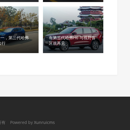
五一，第三代哈弗
有第三代哈弗H6 与视野盲
出行
区说再见
权所有 Powered by
Xunruicms