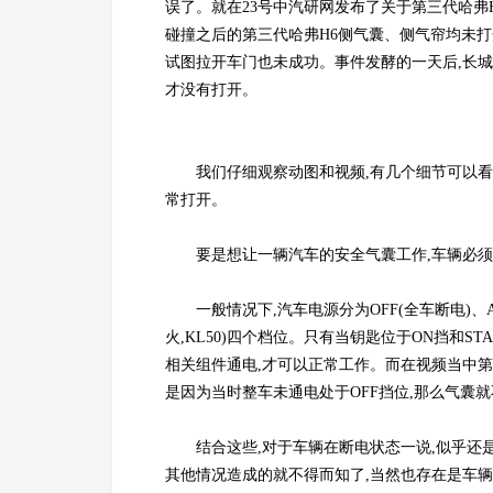
误了。就在23号中汽研网发布了关于第三代哈弗
碰撞之后的第三代哈弗H6侧气囊、侧气帘均未打
试图拉开车门也未成功。事件发酵的一天后,长
才没有打开。
我们仔细观察动图和视频,有几个细节可以
常打开。
要是想让一辆汽车的安全气囊工作,车辆必须处
一般情况下,汽车电源分为OFF(全车断电)、ACC
火,KL50)四个档位。只有当钥匙位于ON挡和ST
相关组件通电,才可以正常工作。而在视频当中第
是因为当时整车未通电处于OFF挡位,那么气囊
结合这些,对于车辆在断电状态一说,似乎还
其他情况造成的就不得而知了,当然也存在是车