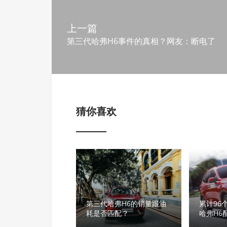
上一篇
第三代哈弗H6事件的真相？网友：断电了
猜你喜欢
第三代哈弗H6的销量跟油
累计96
耗是否匹配？
哈弗H6