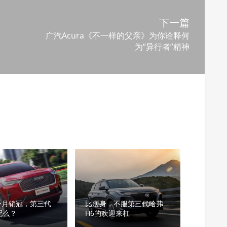
下一篇
广汽Acura《不一样的父亲》为你诠释何
为“异行者”精神
个月销冠，第三代
比瘦身，不服第三代哈弗
配么？
H6的欢迎来杠