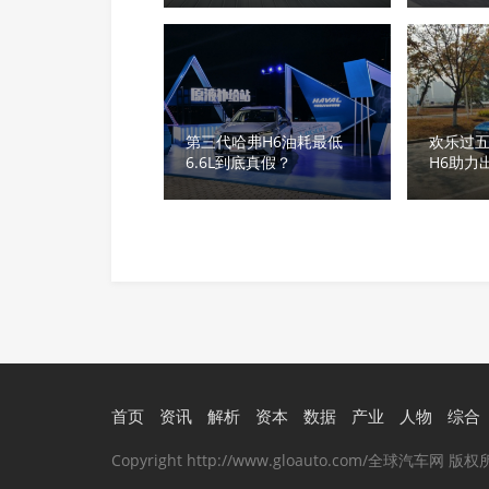
第三代哈弗H6油耗最低
欢乐过
6.6L到底真假？
H6助力
首页
资讯
解析
资本
数据
产业
人物
综合
Copyright http://www.gloauto.com/全球汽车网 版