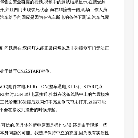
H6侧面安全碰撞的视频,视频中的测试结果显示,在接受到
开,并且四门出现锁死状态!而在非撞击一侧,现场工作人员
城汽车给予的回应是因为在汽车断电的条件下测试,汽车气囊
看到问题所在:双闪灯未能正常闪烁以及非碰撞侧车门无法正
于处于ON或START档位。
(附件常电,KLR)、ON(整车通电,KL15)、START(点
ART挡时,IGN 1继电器接通,挂载在这条线路中上的气囊模块
三代哈弗H6碰撞后双闪灯不亮且侧气帘未打开,这很可能
就不会在接收到撞击的时候弹起。
是可信的,但具体的断电原因是操作失误,还是由于现场一些
辆本身问题的可能。我选择保持中立的态度,因为没有实质性