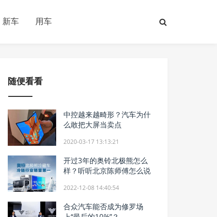
新车
用车
随便看看
中控越来越畸形？汽车为什
么敢把大屏当卖点
2020-03-17 13:13:21
开过3年的奥铃北极熊怎么
样？听听北京陈师傅怎么说
2022-12-08 14:40:54
合众汽车能否成为修罗场
上“最后的10%”？