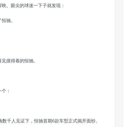
辉映。眼尖的球迷一下子就发现：
了恒驰。
得见摸得着的恒驰。
一个：
场数千人见证下，恒驰首期6款车型正式揭开面纱。