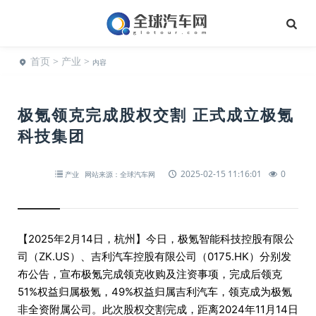
首页
>
产业
>
内容
极氪领克完成股权交割 正式成立极氪
科技集团
2025-02-15 11:16:01
0
产业
网站来源：全球汽车网
【2025年2月14日，杭州】今日，极氪智能科技控股有限公
司（ZK.US）、吉利汽车控股有限公司（0175.HK）分别发
布公告，宣布极氪完成领克收购及注资事项，完成后领克
51%权益归属极氪，49%权益归属吉利汽车，领克成为极氪
非全资附属公司。此次股权交割完成，距离2024年11月14日