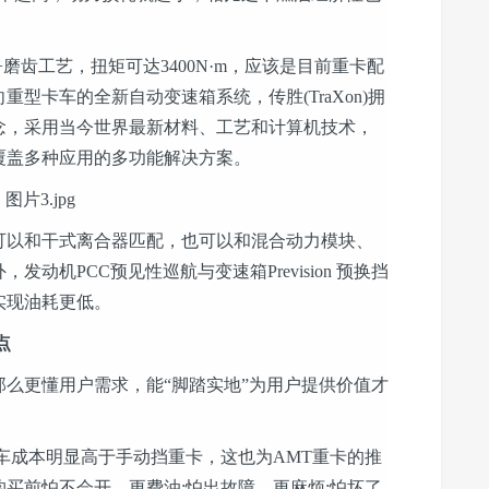
齿工艺，扭矩可达3400N·m，应该是目前重卡配
型卡车的全新自动变速箱系统，传胜(TraXon)拥
念，采用当今世界最新材料、工艺和计算机技术，
覆盖多种应用的多功能解决方案。
以和干式离合器匹配，也可以和混合动力模块、
动机PCC预见性巡航与变速箱Prevision 预换挡
实现油耗更低。
点
更懂用户需求，能“脚踏实地”为用户提供价值才
成本明显高于手动挡重卡，这也为AMT重卡的推
买前怕不会开，更费油;怕出故障，更麻烦;怕坏了