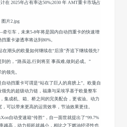
 2025年占有率达50%;2030 年 AMT重卡市场占
牵引车，未来5-8年将是国内自动挡重卡的快速增
动挡重卡渗透率将达到80%。
在潮头的欧曼如何继续在“后浪”齐追下继续领先?
的，“路虽远,行则将至 事虽难,做则必成。”
的领先。
动挡重卡可谓是“站在了巨人的肩膀上”。欧曼自
业领先的超级动力链，福康与采埃孚基于欧曼整车
标定，集成机、箱、桥之间的完美配合，更省油。动力
围最宽，可以带来更高的运营效率，节油效果更佳。
n自动变速箱“传胜”，自一面世就提出了“99.7%
效率越高，动力损耗就越小，相比之下燃油经济性也