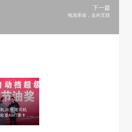
下一篇
电池革命，走向互联
耗26升 老司机
欧曼AMT重卡，
开卡车了