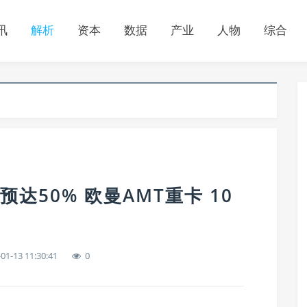
讯
解析
资本
数据
产业
人物
综合
预达50% 欧曼AMT重卡 10
01-13 11:30:41
0