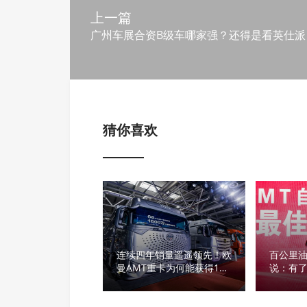
上一篇
广州车展合资B级车哪家强？还得是看英仕派
猜你喜欢
连续四年销量遥遥领先！欧
百公里油
曼AMT重卡为何能获得10
说：有了
万+的优异成绩？
我更爱