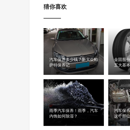
猜你喜欢
汽车保养多少钱？新大众帕
金固股
萨特保养记
五大基
雨季汽车保养！雨季，汽车
汽车保
内饰如何除湿？
这个部
想不到