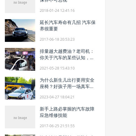
2018-01-24 12:41:16
延长汽车寿命有几招 汽车保
养很重要
2017-06-18 20:53:23
排量越大越费油？老司机：
你关于汽车的某些认知，很
可能是错的
2021-05-28 15:43:10
为什么新生儿出行要用安全
座椅？好孩子用一场真车撞
击测试给了消费者最好的答
2023-04-27 18:04:21
案
新手上路必掌握的汽车故障
应急维修技能
2017-06-25 21:51:55