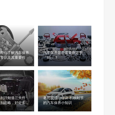
份带你了解汽车保养
汽车保养是否需要限定于
本常识及其重要性
「4S」？
养别只知道三大件，
老司机成功秘诀·初秋时节
位别忽略，好处多的
的汽车保养小知识
！