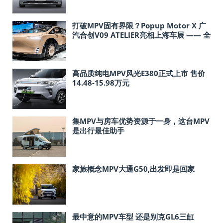
打破MPV固有界限？Popup Motor X 广
汽合创V09 ATELIER亮相上海车展 —— 全
新 Edward Gear亦将同期隆重推出
高品质纯电MPV风光E380正式上市 售价
14.48-15.98万元
集MPV与房车优势资源于一身，这台MPV
是出行最佳助手
家旅概念MPV大通G50,出发即是回家
最中意的MPV车型 还是别克GL6三缸