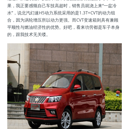
果，我正要感慨自己车技高超时，销售员就浇上来“一盆冷
水”，说北汽幻速H5动力系统采用的是1.3T+CVT的动力组
合，因为涡轮增压所以动力更强。而CVT变速箱则具有兼顾
平顺性与燃油经济性的优势。好吧，看来功劳都是车子本身
的，跟我技术无关喽。