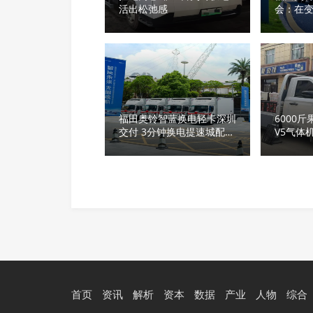
活出松弛感
会：在
长期主
福田奥铃智蓝换电轻卡深圳
6000
交付 3分钟换电提速城配效
V5气体
率
果蔬生
首页
资讯
解析
资本
数据
产业
人物
综合