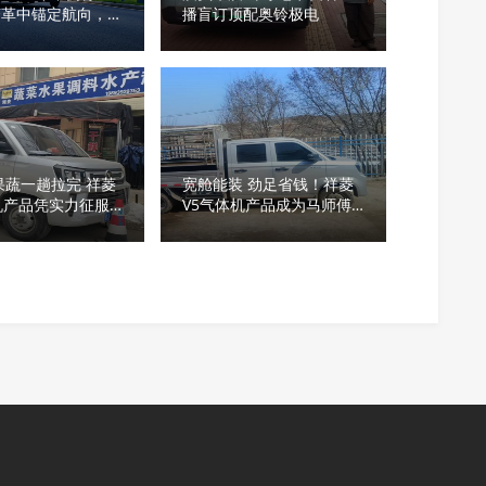
变革中锚定航向，以
播盲订顶配奥铃极电
义驱动长效增长
斤果蔬一趟拉完 祥菱
宽舱能装 劲足省钱！祥菱
机产品凭实力征服
V5气体机产品成为马师傅
意人
生意好搭档