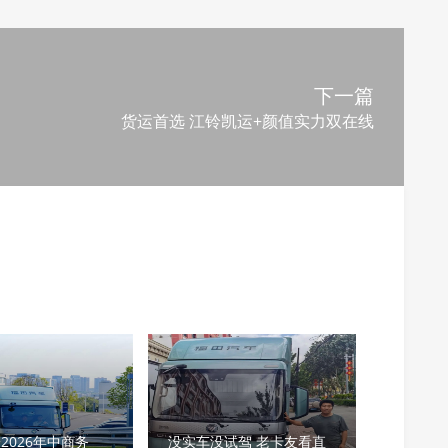
下一篇
货运首选 江铃凯运+颜值实力双在线
2026年中商务
没实车没试驾 老卡友看直