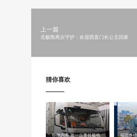
上一篇
北极熊再次守护：欢迎西直门长公主回家
猜你喜欢
拒绝内卷 靠一台奥铃极电
福田奥铃