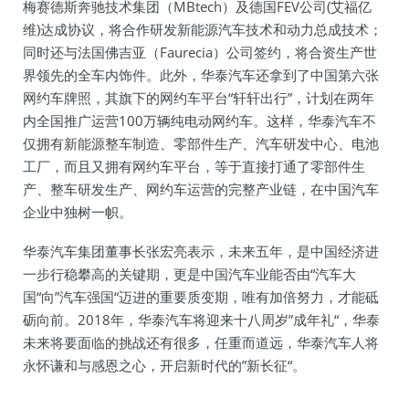
梅赛德斯奔驰技术集团（MBtech）及德国FEV公司(艾福亿
维)达成协议，将合作研发新能源汽车技术和动力总成技术；
同时还与法国佛吉亚（Faurecia）公司签约，将合资生产世
界领先的全车内饰件。此外，华泰汽车还拿到了中国第六张
网约车牌照，其旗下的网约车平台“轩轩出行”，计划在两年
内全国推广运营100万辆纯电动网约车。这样，华泰汽车不
仅拥有新能源整车制造、零部件生产、汽车研发中心、电池
工厂，而且又拥有网约车平台，等于直接打通了零部件生
产、整车研发生产、网约车运营的完整产业链，在中国汽车
企业中独树一帜。
华泰汽车集团董事长张宏亮表示，未来五年，是中国经济进
一步行稳攀高的关键期，更是中国汽车业能否由“汽车大
国“向”汽车强国“迈进的重要质变期，唯有加倍努力，才能砥
砺向前。2018年，华泰汽车将迎来十八周岁”成年礼“，华泰
未来将要面临的挑战还有很多，任重而道远，华泰汽车人将
永怀谦和与感恩之心，开启新时代的”新长征“。