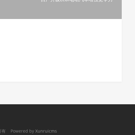
权所有 Powered by
Xunruicms