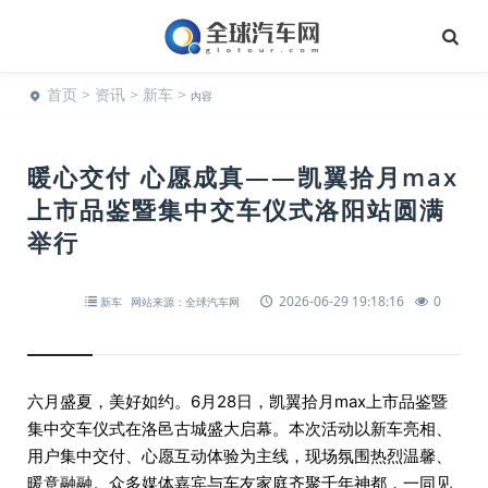
首页
>
资讯
>
新车
>
内容
暖心交付 心愿成真——凯翼拾月max
上市品鉴暨集中交车仪式洛阳站圆满
举行
2026-06-29 19:18:16
0
新车
网站来源：全球汽车网
六月盛夏，美好如约。6月28日，凯翼拾月max上市品鉴暨
集中交车仪式在洛邑古城盛大启幕。本次活动以新车亮相、
用户集中交付、心愿互动体验为主线，现场氛围热烈温馨、
暖意融融。众多媒体嘉宾与车友家庭齐聚千年神都，一同见