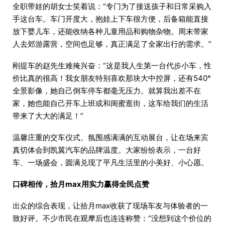
全职带娃的胡女士笑着说：“专门为了接送孩子和日常采购入
手这台车。车门开度大，抱娃上下车很方便，后备箱能直接
放下婴儿车，还能收纳各种儿童用品和购物杂物。周末带家
人去郊游露营，空间也足够，真正满足了全家出行的需求。”
刚提车的赵先生难掩兴奋：“这是我人生第一台代步小车，性
价比真的很高！我女朋友特别喜欢那块大中控屏，还有540°
全景影像，她自己倒车停车都毫无压力。就算我出差不在
家，她也能自己开车上班或和闺蜜逛街，这车给我们的生活
带来了大大的满足！”
温馨庄重的交车仪式、氛围感满满的互动展台，让在场来宾
真切体会到凯翼汽车的品牌温度。大家纷纷表示，一台好
车、一场盛会，圆满兑现了平凡生活里的小美好、小心愿。
口碑相传，拾月max用实力赢得全民点赞
出众的综合表现，让拾月max收获了现场车友与体验者的一
致好评。不少市民在观摩后也连连称赞：“没想到这个价位的