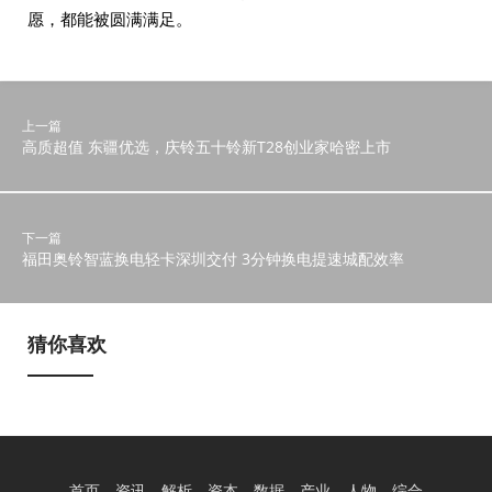
愿，都能被圆满满足。
上一篇
高质超值 东疆优选，庆铃五十铃新T28创业家哈密上市
下一篇
福田奥铃智蓝换电轻卡深圳交付 3分钟换电提速城配效率
猜你喜欢
首页
资讯
解析
资本
数据
产业
人物
综合