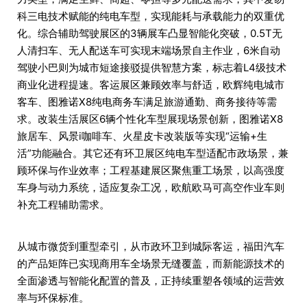
科三电技术赋能的纯电车型，实现能耗与承载能力的双重优
化。综合辅助驾驶展区的3辆展车凸显智能化突破，0.5T无
人清扫车、无人配送车可实现末端场景自主作业，6米自动
驾驶小巴则为城市短途接驳提供智慧方案，标志着L4级技术
商业化进程提速。客运展区兼顾效率与舒适，欧辉纯电城市
客车、图雅诺X8纯电商务车满足旅游通勤、商务接待等需
求。改装生活展区6辆个性化车型展现场景创新，图雅诺X8
旅居车、风景i咖啡车、火星皮卡改装版等实现“运输+生
活”功能融合。其它还有环卫展区纯电车型适配市政场景，兼
顾环保与作业效率；工程基建展区聚焦重工场景，以高强度
车身与动力系统，适应复杂工况，欧航欧马可高空作业车则
补充工程辅助需求。
从城市微货到重型牵引，从市政环卫到城际客运，福田汽车
的产品矩阵已实现商用车全场景无缝覆盖，而新能源技术的
全面渗透与智能化配置的普及，正持续重塑各领域的运营效
率与环保标准。