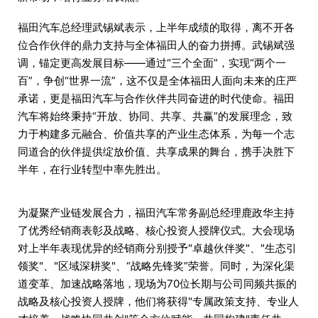
福田汽车总经理武锡斌表示，上半年成绩的取得，离不开各
位合作伙伴的鼎力支持与全体福田人的奋力拼搏。武锡斌强
调，锚定更高发展目标——通过“三个全面”，实现“两个一
百”，争创“世界一流”，这不仅是全体福田人面向未来的庄严
承诺，更是福田汽车与合作伙伴共同奋进的时代使命。福田
汽车将始终秉持“开放、协同、共享、共赢”的发展理念，致
力于构建多元融合、价值共享的产业生态体系，为每一个志
同道合的伙伴提供绽放价值、共享成果的舞台，携手决胜下
半年，在行业转型中率先胜出。
为凝聚产业链发展合力，福田汽车常务副总经理鹿政华主持
了优秀经销商表彰及战略、核心投资人授牌仪式。大会现场
对上半年表现优异的经销商分别授予"卓越伙伴奖"、"生态引
领奖"、"区域深耕奖"、“战略先锋奖”荣誉。同时，为深化渠
道变革、加速战略落地，现场为70位长期与公司同频共振的
战略及核心投资人授牌，他们将获得"专属政策支持、专业人