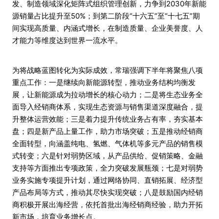
发、制造领域深化矩阵式组织管理创新，力争到2030年新能
源销量占比提升至50%；到第二阶段“十六五”至“十七五”期
间实现高质量、内涵式增长，在制造质量、企业美誉度、人
才能力等维度达到世界一流水平。
为将战略蓝图转化为实际成效，常瑞强调下半年将聚焦八项
重点工作：一是继续向新能源转型，推动业务结构均衡发
展，让新能源成为拉动增长的核心动力；二是将生态业务全
面导入经销商体系，实现生态资源与销售渠道深度融合，提
升整体运营效能；三是着力提升传统业务占有率，夯实基本
盘；四是新产品上量工作，助力市场突破；五是推动经销商
全面转型，向涵盖纯电、氢燃、气体机等多元产品的销售模
式转变；六是针对弱势区域，从产品供给、促销策略、金融
支持等方面推出专项政策，全力突破发展瓶颈；七是对弱势
业务实施专项提升计划，通过网络协同、直销拓展、经济型
产品布局等方式，推动其尽快实现突破；八是鼓励国内经销
商积极开展出海经营，依托首批出海经销商经验，助力开拓
新市场，培育业务增长点。