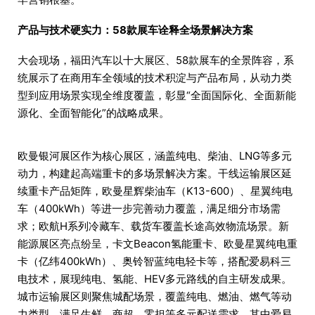
产品与技术硬实力：58款展车诠释全场景解决方案
大会现场，福田汽车以十大展区、58款展车的全景阵容，系
统展示了在商用车全领域的技术积淀与产品布局，从动力类
型到应用场景实现全维度覆盖，彰显“全面国际化、全面新能
源化、全面智能化”的战略成果。
欧曼银河展区作为核心展区，涵盖纯电、柴油、LNG等多元
动力，构建起高端重卡的多场景解决方案。干线运输展区延
续重卡产品矩阵，欧曼星辉柴油车（K13-600）、星翼纯电
车（400kWh）等进一步完善动力覆盖，满足细分市场需
求；欧航H系列冷藏车、载货车覆盖长途高效物流场景。新
能源展区亮点纷呈，卡文Beacon氢能重卡、欧曼星翼纯电重
卡（亿纬400kWh）、奥铃智蓝纯电轻卡等，搭配爱易科三
电技术，展现纯电、氢能、HEV多元路线的自主研发成果。
城市运输展区则聚焦城配场景，覆盖纯电、燃油、燃气等动
力类型，满足生鲜、商超、零担等多元配送需求，其中爱易