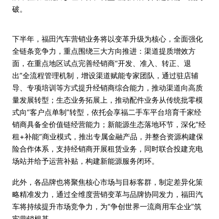
破。
下半年，福田汽车营销业务将以变革升级为核心，全面强化
全链条竞争力，重点围绕三大方向推进：渠道提质增效方
面，在重点地区试点完善经销商“开发、准入、转正、退
出”全流程管理机制，增设渠道赋能专家团队，通过驻店辅
导、专项培训等方式提升经销商综合能力，推动渠道向高质
量发展转型；生态业务拓展上，推动配件业务从传统批零模
式向“客户点单制”转型，依托会享福二手车平台培育千家经
销商具备全价值链经营能力；新能源生态落地环节，深化“经
租+补能”商业模式，推出专属金融产品，并整合资源构建保
险合作体系，支持经销商开展租赁业务，同时联合投建充电
场站并给予运营补贴，构建新能源服务闭环。
此外，各品牌也将聚焦核心市场与目标客群，制定差异化策
略精准发力，通过全维度营销变革与品牌协同发力，福田汽
车将持续提升市场竞争力，为“争创世界一流商用车企业”筑
牢营销根基。