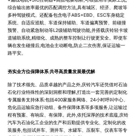
综合输出效率最优的匹配调控方法,具有城区、经济、爬坡等
多种驾驶模式。还配备包含电子ABS+EBD、ESC车身稳定
系统、自适应巡航、车道保持辅助、车道偏离预警、前碰撞
预警、自动紧急制动等L2级辅助驾驶功能,并搭载庆铃轻卡坡
道辅助系统,精细化、成熟的整车控制让行驶更安全。即使车
辆在发生碰撞后,电池会主动断电,防止二次伤害,保证运输一
路平安。
夯实全方位保障体系 共寻高质量发展最优解
除了技术领先、品质卓越的产品之外,庆铃汽车还凭借对石油
石化行业特殊性的深刻洞察和理解,打造出一套完善的定制化
专属服务支持体系:包括400家服务网络、24小时呼叫中心、
危化品运输应急行动组、备件保障体系等多项服务,让运输过
程有预案、有响应、有保障。此外,依托深厚的技术底蕴,庆铃
汽车为石油化工企业的生产和后勤提供专业化、定制化的改
装服务,包括试井车、测井车、水罐车、压裂车、仪表车等专