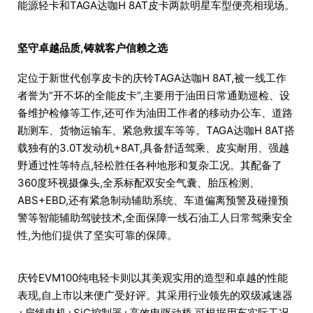
能源轻卡和TAGA达咖H 8AT皮卡两款明星车型便亮相现场。
坚守卓越品质,铸就客户信赖之选
定位于新世代创享皮卡的庆铃TAGA达咖H 8AT,被一线工作
者誉为“开不坏的全能皮卡”,主要用于油田日常通勤巡检、设
备维护检修等工作,还可作为油田工作者的移动办公车、道路
勘测车、货物运输车、紧急救援车等等。TAGA达咖H 8AT搭
载独有的3.0T发动机+8AT,具备舒适驾乘、皮实耐用、强越
野通过性等特点,轻松胜任各种地形和复杂工况。其配备了
360度环视摄像头,全系标配双安全气囊、胎压检测、
ABS+EBD,还有紧急制动辅助系统、车道偏离预警及碰撞预
警等智能辅助驾驶技术,全面保障一线石油工人日常驾乘安全
性,为他们提供了坚实可靠的保障。
庆铃EVM100纯电轻卡则以其美观实用的造型和卓越的性能
表现,自上市以来便广受好评。其采用行业领先的双级减速器
+扁线电机+SiC控制器+高效电驱动桥,可根据用车实际工况,