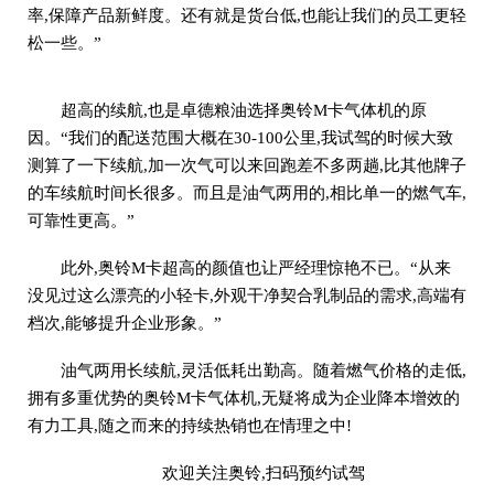
率,保障产品新鲜度。还有就是货台低,也能让我们的员工更轻
松一些。”
超高的续航,也是卓德粮油选择奥铃M卡气体机的原
因。“我们的配送范围大概在30-100公里,我试驾的时候大致
测算了一下续航,加一次气可以来回跑差不多两趟,比其他牌子
的车续航时间长很多。而且是油气两用的,相比单一的燃气车,
可靠性更高。”
此外,奥铃M卡超高的颜值也让严经理惊艳不已。“从来
没见过这么漂亮的小轻卡,外观干净契合乳制品的需求,高端有
档次,能够提升企业形象。”
油气两用长续航,灵活低耗出勤高。随着燃气价格的走低,
拥有多重优势的奥铃M卡气体机,无疑将成为企业降本增效的
有力工具,随之而来的持续热销也在情理之中!
欢迎关注奥铃,扫码预约试驾