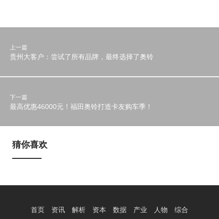
上一篇
贵州大客户：尝试了所有品牌，最终选择了奥铃
下一篇
最高优惠46000元！福田奥铃打造卡友购车季！
猜你喜欢
首页
资讯
解析
资本
数据
产业
人物
综合