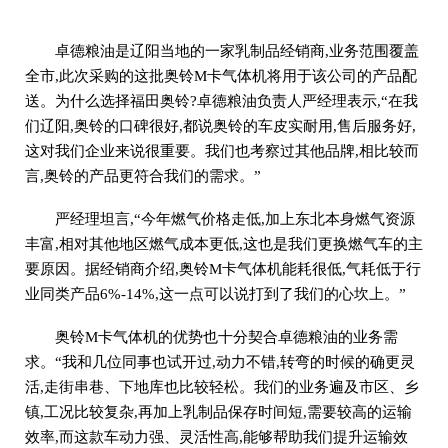
卓德粮油是辽阳当地的一家乳制品经销商,业务范围覆盖
全市,此次采购的这批奥铃M卡气体机将用于该公司的产品配
送。为什么选择福田奥铃?卓德粮油负责人严经理表示,“在我
们辽阳,奥铃的口碑很好,都说奥铃的车皮实耐用,售后服务好,
这对我们企业来说很重要。我们也考察过其他品牌,相比较而
言,奥铃的产品更符合我们的需求。”
严经理坦言,“今年燃气价格走低,加上东北本身燃气资源
丰富,相对其他地区燃气成本更低,这也是我们更换燃气车的主
要原因。据经销商介绍,奥铃M卡气体机能耗很低,气耗低于行
业同类产品6%-14%,这一点可以说打到了我们的心坎上。”
奥铃M卡气体机的优势也十分契合卓德粮油的业务需
求。“我和几位同事也试开过,动力不错,转弯的时候的确更灵
活,走街串巷、下地库也比较轻松。我们的业务遍及市区、乡
镇,工况比较复杂,再加上乳制品保存时间短,需要较高的运输
效率,而这款车动力强、灵活性高,能够帮助我们提升运输效