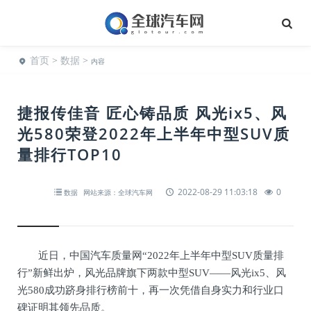
首页
>
数据
>
内容
捷报传佳音 匠心铸品质 风光ix5、风
光580荣登2022年上半年中型SUV质
量排行TOP10
2022-08-29 11:03:18
0
数据
网站来源：全球汽车网
近日，中国汽车质量网“2022年上半年中型SUV质量排
行”新鲜出炉，风光品牌旗下两款中型SUV——风光ix5、风
光580成功跻身排行榜前十，再一次凭借自身实力和行业口
碑证明其领先品质。