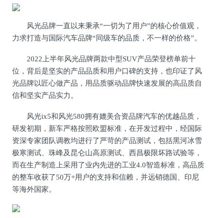
风光品牌一直以来秉承“一切为了用户”的核心价值观，
力求打造与国际汽车品牌“同级车的品质，不一样的价格”。
2022上半年风光品牌两款中型SUV产品荣登榜单前十
位，背后是坚实的产品品质和用户口碑的支持，也印证了风
光品牌以匠心做产品，用品质驱动品牌快速发展的高品质自
信和坚实产品实力。
风光ix5和风光580拥有媲美合资品牌汽车的优越品质，
研发初期，新车严格按照欧盟标准，在开发过程中，经国际
资深专家团队调教均进行了严苛的产品测试，包括黑河冰雪
极寒测试、珠峰及昆仑山高原测试、西昌极限坏路试验等，
而在生产制造上采用了业内先进的工业4.0智造标准，高品质
的整车收获了50万+用户的支持和信赖，并远销德国、印尼
等海外国家。