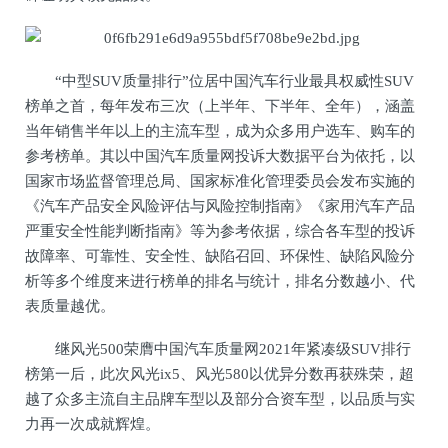
“中型SUV质量排行”位居中国汽车行业最具权威性SUV
榜单之首，每年发布三次（上半年、下半年、全年），涵盖
当年销售半年以上的主流车型，成为众多用户选车、购车的
参考榜单。其以中国汽车质量网投诉大数据平台为依托，以
国家市场监督管理总局、国家标准化管理委员会发布实施的
《汽车产品安全风险评估与风险控制指南》《家用汽车产品
严重安全性能判断指南》等为参考依据，综合各车型的投诉
故障率、可靠性、安全性、缺陷召回、环保性、缺陷风险分
析等多个维度来进行榜单的排名与统计，排名分数越小、代
表质量越优。
继风光500荣膺中国汽车质量网2021年紧凑级SUV排行
榜第一后，此次风光ix5、风光580以优异分数再获殊荣，超
越了众多主流自主品牌车型以及部分合资车型，以品质与实
力再一次成就辉煌。