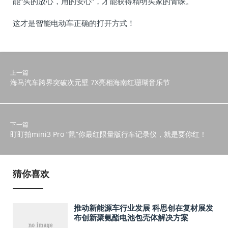
能“买的放心，用的安心”，才能获得精明买家的青睐。
这才是智能电动车正确的打开方式！
上一篇
海马汽车跨界突破次元壁 7X亮相海南红珊瑚音乐节
下一篇
盯盯拍mini3 Pro “鼠”你最红限量版行车记录仪，就是要你红！
猜你喜欢
推动新能源车行业发展 科思创在复材展发
布创新聚氨酯电池包壳体解决方案